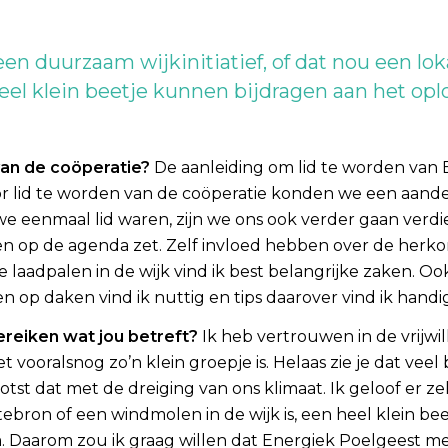
t een duurzaam wijkinitiatief, of dat nou een l
eel klein beetje kunnen bijdragen aan het opl
van de coöperatie?
De aanleiding om lid te worden van
 lid te worden van de coöperatie konden we een aande
 eenmaal lid waren, zijn we ons ook verder gaan verdiep
n op de agenda zet. Zelf invloed hebben over de herko
 laadpalen in de wijk vind ik best belangrijke zaken. O
 op daken vind ik nuttig en tips daarover vind ik handig
reiken wat jou betreft?
Ik heb vertrouwen in de vrijwil
t vooralsnog zo’n klein groepje is. Helaas zie je dat ve
otst dat met de dreiging van ons klimaat. Ik geloof er 
rmtebron of een windmolen in de wijk is, een heel klein b
. Daarom zou ik graag willen dat Energiek Poelgeest m