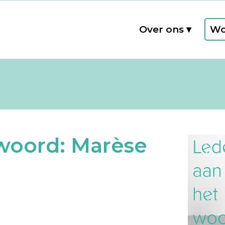
Over ons
Wo
woord: Marèse