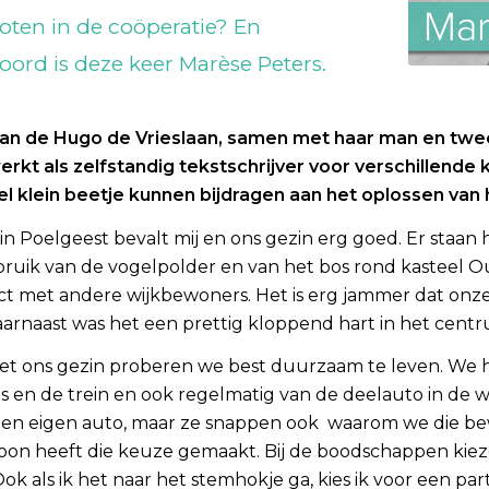
oten in de coöperatie? En
ord is deze keer Marèse Peters.
an de Hugo de Vrieslaan, samen met haar man en twee
kt als zelfstandig tekstschrijver voor verschillende k
el klein beetje kunnen bijdragen aan het oplossen van
n Poelgeest bevalt mij en ons gezin erg goed. Er staan 
bruik van de vogelpolder en van het bos rond kasteel O
ct met andere wijkbewoners. Het is erg jammer dat onze
aarnaast was het een prettig kloppend hart in het centr
et ons gezin proberen we best duurzaam te leven. We 
s en de trein en ook regelmatig van de deelauto in de w
 een eigen auto, maar ze snappen ook waarom we die 
zoon heeft die keuze gemaakt. Bij de boodschappen kiez
ok als ik het naar het stemhokje ga, kies ik voor een pa