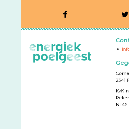
Con
in
Geg
Cornel
2341 
KvK-n
Reken
NL46