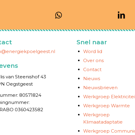
tact
Snel naar
fo@energiekpoelgeest.nl
Word lid
Over ons
evens
Contact
is van Steenishof 43
Nieuws
PN Oegstgeest
Nieuwsbrieven
ummer: 80571824
Werkgroep Elektricitei
ing­nummer:
Werkgroep Warmte
 RABO 0360423582
Werkgroep
Klimaatadaptatie
Werkgroep Communic