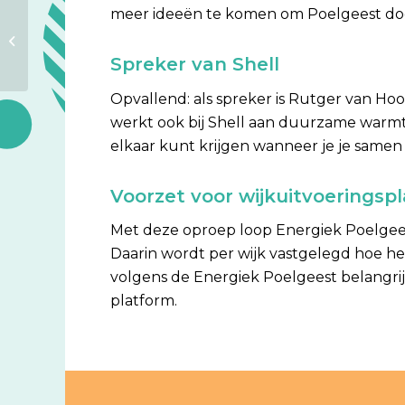
meer ideeën te komen om Poelgeest door
Vattenfall en
bewoners­coöperatie
Energiek Poelgeest
Spreker van Shell
tekenen intentie­
overeenkomst:...
Opvallend: als spreker is Rutger van Hoo
werkt ook bij Shell aan duurzame warmte.
elkaar kunt krijgen wanneer je je same
Voorzet voor wijkuitvoeringsp
Met deze oproep loop Energiek Poelgees
Daarin wordt per wijk vastgelegd hoe h
volgens de Energiek Poelgeest belangri
platform.