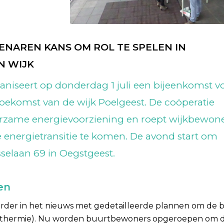
NAREN KANS OM ROL TE SPELEN IN
N WIJK
aniseert op donderdag 1 juli een bijeenkomst v
ekomst van de wijk Poelgeest. De coöperatie
urzame energievoorziening en roept wijkbewon
 energietransitie te komen. De avond start om
jsselaan 69 in Oegstgeest.
en
rder in het nieuws met gedetailleerde plannen om de
uathermie). Nu worden buurtbewoners opgeroepen om 